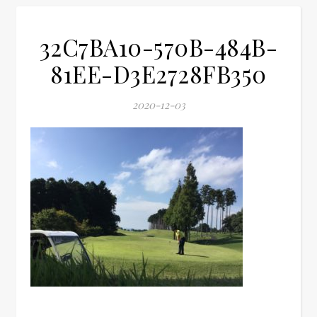
32C7BA10-570B-484B-
81EE-D3E2728FB350
2020-12-03