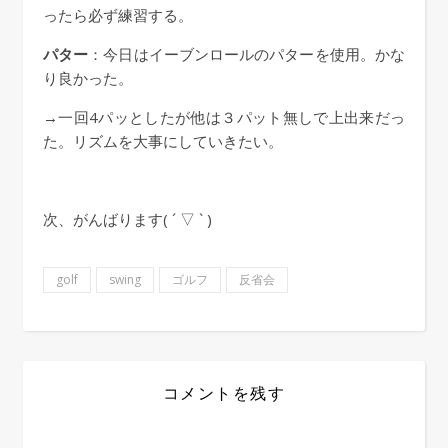
ったら必ず練習する。
パター
：今日はイーブンロールのパターを使用。かな
り良かった。
→一回4パッとしたが他は３パット無しで上出来だっ
た。リズムを大事にしていきたい。
次、がんばります( ´ ▽ ` )
golf
swing
ゴルフ
反省会
コメントを残す