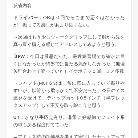
反省内容
ドライバー
：OBは０回でそこまで悪くはなかった
が、振ってる感じがあまり良くない。
→次回はもう少しウィークグリップにして肘から先を
真っ直ぐ構える感じでアドレスしてみようと思う。
３FW
：今日は最悪だった。最近練習場でも確かに良
くはなかったが終盤では当たる気がしなかった（無理
矢理合わせて売っていた）イケポチャ１回、ミス多数
→シャフト(MCF６S)は非常に気に入っていて振りや
すいが、以前から柔らかくて不安だった。今日のミス
連発を受けて、ティップカット0.5インチ（半フレッ
クスアップ）して不安を取り除こうと思う。
UT
：かなり手応え有り。非常に好感触でフェイド系
の球もある程度打てていた。
→アドレス時の距離感を考えて安定したセットアップ