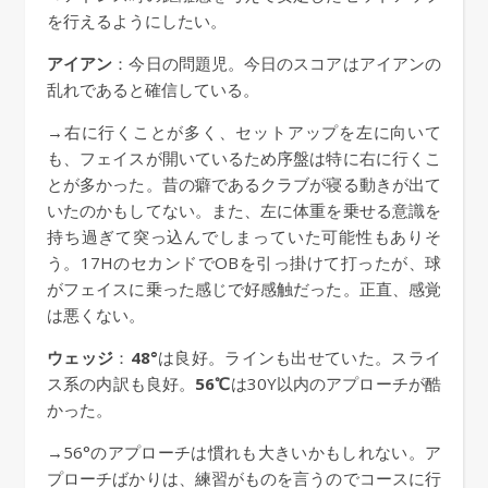
を行えるようにしたい。
アイアン
：今日の問題児。今日のスコアはアイアンの
乱れであると確信している。
→右に行くことが多く、セットアップを左に向いて
も、フェイスが開いているため序盤は特に右に行くこ
とが多かった。昔の癖であるクラブが寝る動きが出て
いたのかもしてない。また、左に体重を乗せる意識を
持ち過ぎて突っ込んでしまっていた可能性もありそ
う。17HのセカンドでOBを引っ掛けて打ったが、球
がフェイスに乗った感じで好感触だった。正直、感覚
は悪くない。
ウェッジ
：
48°
は良好。ラインも出せていた。スライ
ス系の内訳も良好。
56℃
は30Y以内のアプローチが酷
かった。
→56°のアプローチは慣れも大きいかもしれない。ア
プローチばかりは、練習がものを言うのでコースに行